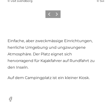
©
visit svendborg
©
Sve
Zurück
Weiter
Einfache, aber zweckmässige Einrichtungen,
herrliche Umgebung und ungzwungene
Atmosphäre. Der Platz eignet sich
hervorragend für Kajakfahrer auf Rundfahrt zu
den Inseln.
Auf dem Campingplatz ist ein kleiner Kiosk.
Facebook