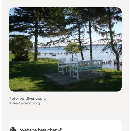
Campingplätze
Foto
:
VisitSvendborg
©
visit svendborg
Website besuchen