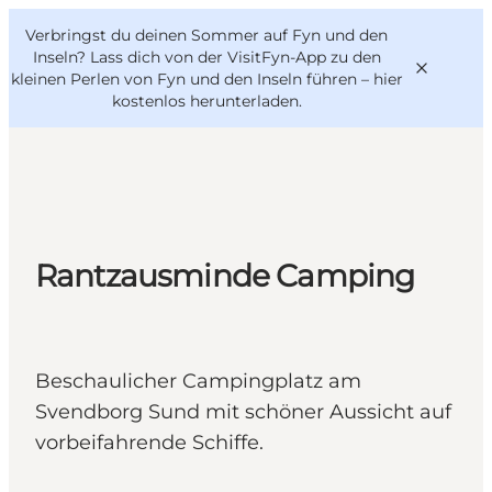
English
Danish
VisitFyn
Verbringst du deinen Sommer auf Fyn und den
VisitFyn
Deutsch
Inseln? Lass dich von der VisitFyn-App zu den
kleinen Perlen von Fyn und den Inseln führen –
hier
kostenlos herunterladen
.
Reise Ideen
Outdoor & bike
Rantzausminde Camping
Essen & trinken
Übernachtung
Beschaulicher Campingplatz am
Svendborg Sund mit schöner Aussicht auf
vorbeifahrende Schiffe.