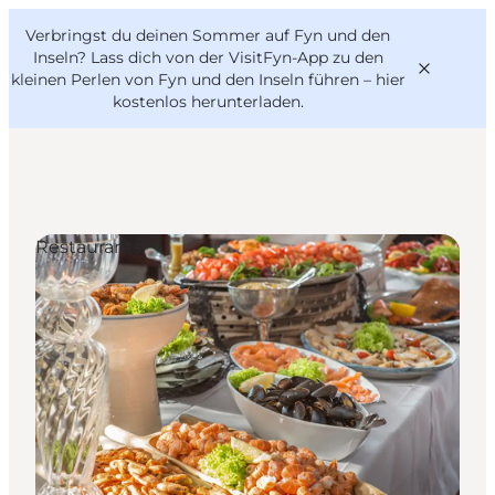
English
Danish
VisitFyn
Verbringst du deinen Sommer auf Fyn und den
VisitFyn
Deutsch
Inseln? Lass dich von der VisitFyn-App zu den
kleinen Perlen von Fyn und den Inseln führen –
hier
kostenlos herunterladen
.
Reise Ideen
Restaurants
Outdoor & bike
Essen & trinken
Übernachtung