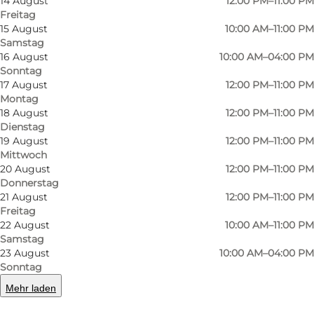
14 August
12:00 PM–11:00 PM
Freitag
15 August
10:00 AM–11:00 PM
Samstag
16 August
10:00 AM–04:00 PM
Sonntag
17 August
12:00 PM–11:00 PM
Montag
18 August
12:00 PM–11:00 PM
Dienstag
Foto
:
Restaurant Nordatlanten
Foto
:
19 August
12:00 PM–11:00 PM
Mittwoch
20 August
12:00 PM–11:00 PM
Zurück
Weiter
Donnerstag
21 August
12:00 PM–11:00 PM
Freitag
22 August
10:00 AM–11:00 PM
Samstag
23 August
10:00 AM–04:00 PM
Nordatlanten ist ein klassisches
Sonntag
Gourmetrestaurant mit nordischem Flair. Man
Mehr laden
ist stolz auf die Verwendung guter Zutaten und
nutzt die Kräuter, den Fisch und das Gemüse,