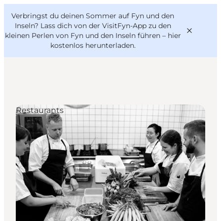
English
Danish
VisitFyn
Verbringst du deinen Sommer auf Fyn und den
VisitFyn
Deutsch
Inseln? Lass dich von der VisitFyn-App zu den
kleinen Perlen von Fyn und den Inseln führen –
hier
kostenlos herunterladen
.
Reise Ideen
Restaurants
Outdoor & bike
Essen & trinken
Übernachtung