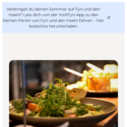
English
Danish
VisitFyn
Verbringst du deinen Sommer auf Fyn und den
VisitFyn
Deutsch
Inseln? Lass dich von der VisitFyn-App zu den
kleinen Perlen von Fyn und den Inseln führen –
hier
kostenlos herunterladen
.
Reise Ideen
Restaurants
Outdoor & bike
Essen & trinken
Übernachtung