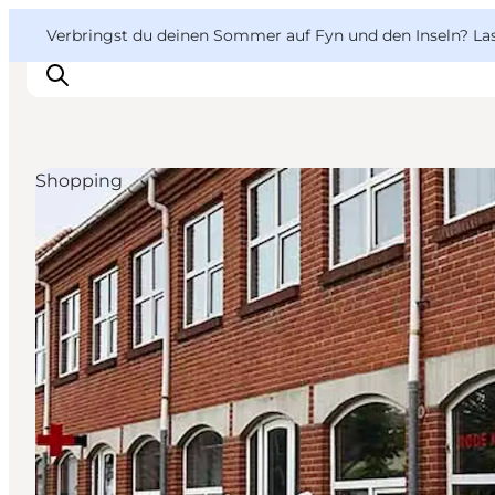
English
Danish
VisitFyn
VisitFyn
Verbringst du deinen Sommer auf Fyn und den Inseln? Lass
Deutsch
Shopping
Reise Ideen
Outdoor & bike
Essen & trinken
Übernachtung