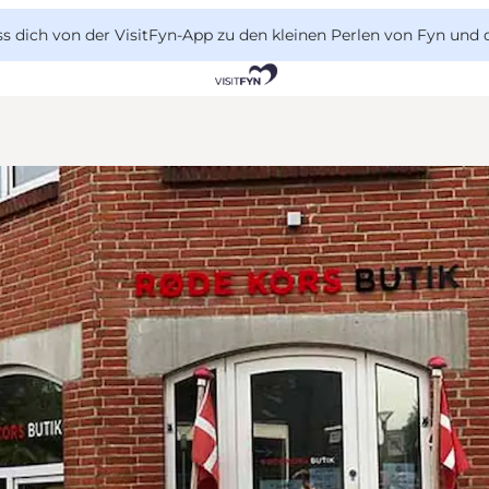
 dich von der VisitFyn-App zu den kleinen Perlen von Fyn und 