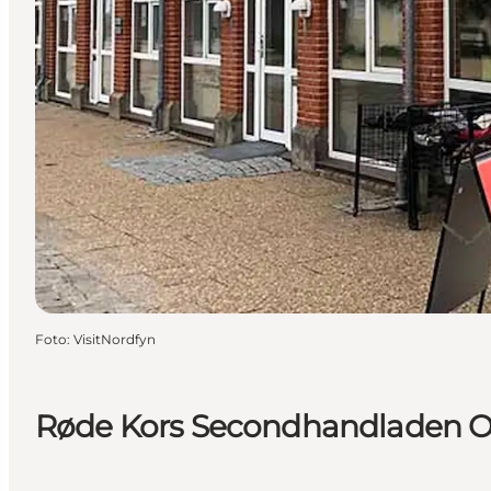
Foto
:
VisitNordfyn
Røde Kors Secondhandladen O