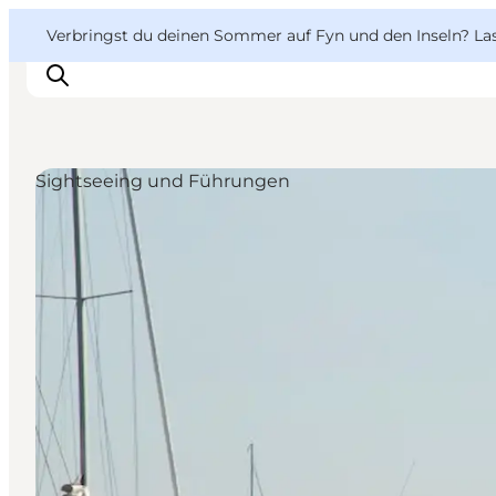
English
Danish
VisitFyn
VisitFyn
Verbringst du deinen Sommer auf Fyn und den Inseln? Lass
Deutsch
Sightseeing und Führungen
Reise Ideen
Outdoor & bike
Essen & trinken
Übernachtung