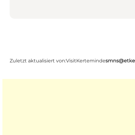
Zuletzt aktualisiert von:
VisitKerteminde
smns@etke