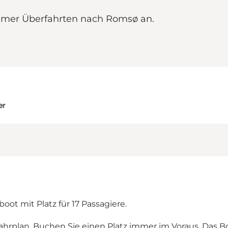
mer Überfahrten nach Romsø an.
er
oot mit Platz für 17 Passagiere.
hrplan. Buchen Sie einen Platz immer im Voraus. Das B