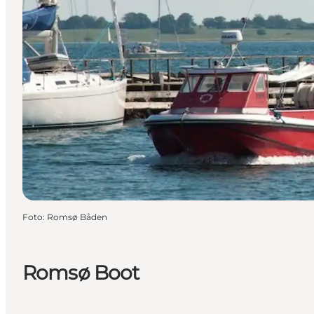
Foto
:
Romsø Båden
Romsø Boot