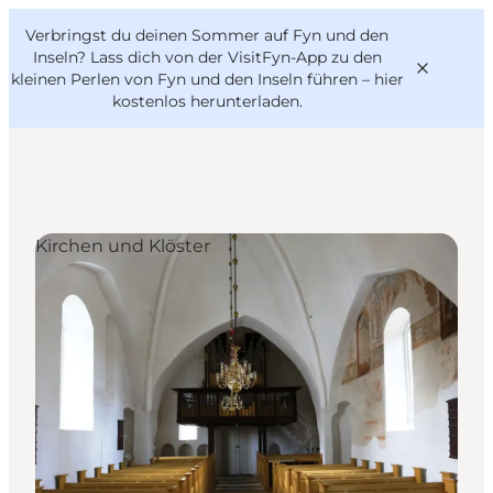
English
Danish
VisitFyn
Verbringst du deinen Sommer auf Fyn und den
VisitFyn
Deutsch
Inseln? Lass dich von der VisitFyn-App zu den
kleinen Perlen von Fyn und den Inseln führen –
hier
kostenlos herunterladen
.
Reise Ideen
Kirchen und Klöster
Outdoor & bike
Essen & trinken
Übernachtung