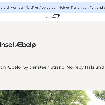
 dich von der VisitFyn-App zu den kleinen Perlen von Fyn und 
 Insel Æbelø
von Æbelø, Gyldensteen Strand, Nørreby Hals un