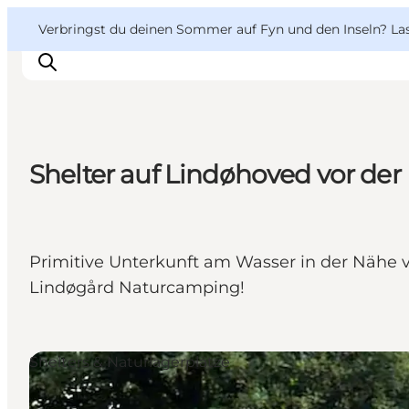
English
Danish
VisitFyn
VisitFyn
Verbringst du deinen Sommer auf Fyn und den Inseln? Lass
Deutsch
Shelter auf Lindøhoved vor der
Reise Ideen
Outdoor & bike
Essen & trinken
Primitive Unterkunft am Wasser in der Nähe 
Übernachtung
Lindøgård Naturcamping!
Shelters & Naturlagerplätze