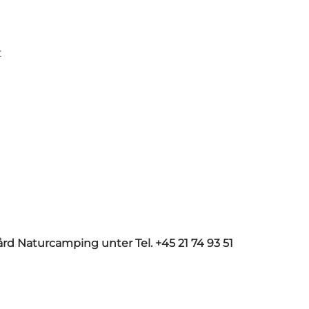
t
gård Naturcamping unter Tel. +45 21 74 93 51