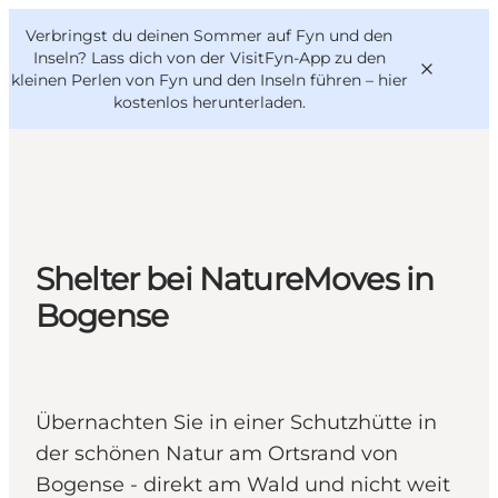
English
Danish
VisitFyn
Verbringst du deinen Sommer auf Fyn und den
VisitFyn
Deutsch
Inseln? Lass dich von der VisitFyn-App zu den
kleinen Perlen von Fyn und den Inseln führen –
hier
kostenlos herunterladen
.
Reise Ideen
Outdoor & bike
Shelter bei NatureMoves in
Essen & trinken
Bogense
Übernachtung
Übernachten Sie in einer Schutzhütte in
der schönen Natur am Ortsrand von
Bogense - direkt am Wald und nicht weit