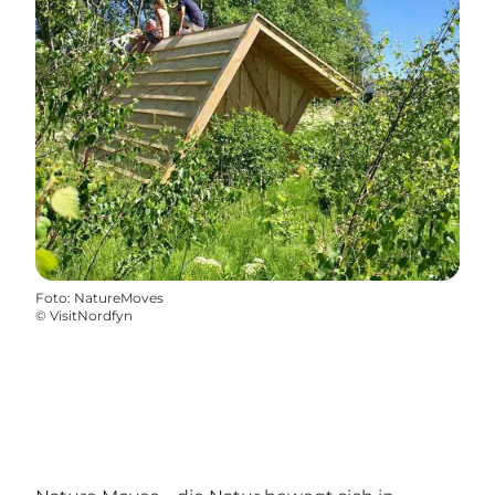
Foto
:
NatureMoves
©
VisitNordfyn