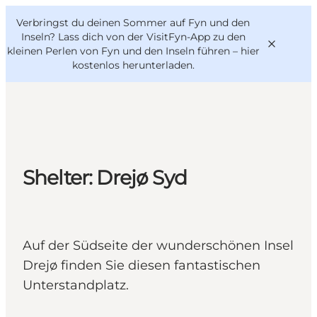
English
Danish
VisitFyn
Verbringst du deinen Sommer auf Fyn und den
VisitFyn
Deutsch
Inseln? Lass dich von der VisitFyn-App zu den
kleinen Perlen von Fyn und den Inseln führen –
hier
kostenlos herunterladen
.
Reise Ideen
Outdoor & bike
Shelter: Drejø Syd
Essen & trinken
Übernachtung
Auf der Südseite der wunderschönen Insel
Drejø finden Sie diesen fantastischen
Unterstandplatz.