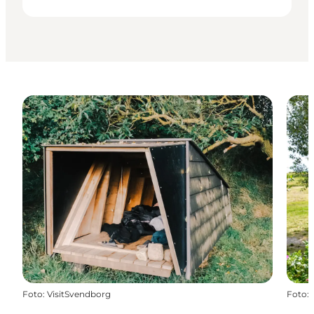
Foto
:
VisitSvendborg
Foto
: