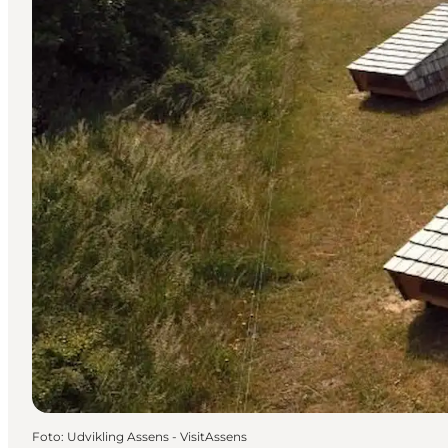
Foto
:
Udvikling Assens - VisitAssens