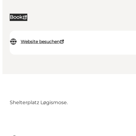
Book
Website besuchen
Shelterplatz Løgismose.