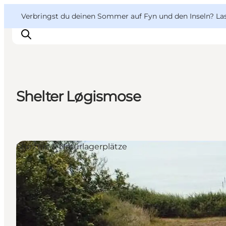
English
Danish
VisitFyn
VisitFyn
Verbringst du deinen Sommer auf Fyn und den Inseln? Lass
Deutsch
Shelter Løgismose
Reise Ideen
Outdoor & bike
Essen & trinken
Shelters & Naturlagerplätze
Übernachtung