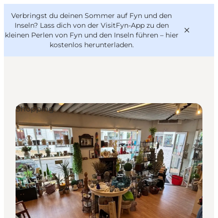
English
Danish
VisitFyn
Verbringst du deinen Sommer auf Fyn und den
VisitFyn
Deutsch
Inseln? Lass dich von der VisitFyn-App zu den
kleinen Perlen von Fyn und den Inseln führen –
hier
kostenlos herunterladen
.
Reise Ideen
Shopping
Outdoor & bike
Essen & trinken
Übernachtung