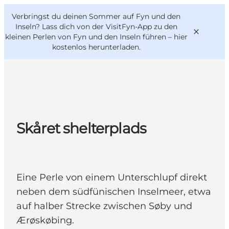
English
Danish
VisitFyn
Verbringst du deinen Sommer auf Fyn und den
VisitFyn
Deutsch
Inseln? Lass dich von der VisitFyn-App zu den
kleinen Perlen von Fyn und den Inseln führen –
hier
kostenlos herunterladen
.
Reise Ideen
Outdoor & bike
Skåret shelterplads
Essen & trinken
Übernachtung
Eine Perle von einem Unterschlupf direkt
neben dem südfünischen Inselmeer, etwa
auf halber Strecke zwischen Søby und
Ærøskøbing.