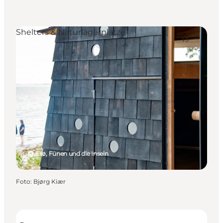
Shelters & Naturlagerplätze
Ærø, Fünen und die Inseln
Foto
:
Bjørg Kiær