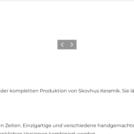
Zurück
Weiter
in der kompletten Produktion von
Skovhus Keramik.
Sie l
en Zeiten. Einzigartige und verschiedene handgemachte 
denklichen Versionen kombiniert werden.