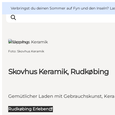
English
Danish
VisitFyn
VisitFyn
Verbringst du deinen Sommer auf Fyn und den Inseln? Lass
Deutsch
Rudkøbing, Fünen
und die Inseln
Shopping
Foto
:
Skovhus Keramik
Reise Ideen
Outdoor & bike
Essen & trinken
Skovhus Keramik, Rudkøbing
Übernachtung
Gemütlicher Laden mit Gebrauchskunst, Ker
Rudkøbing Erleben