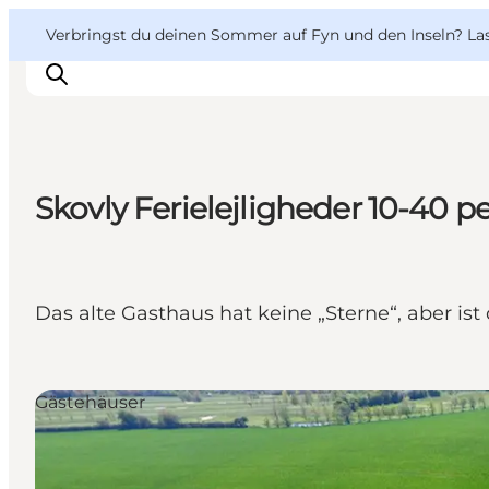
English
Danish
VisitFyn
VisitFyn
Verbringst du deinen Sommer auf Fyn und den Inseln? Lass
Deutsch
Skovly Ferielejligheder 10-40 p
Reise Ideen
Outdoor & bike
Essen & trinken
Das alte Gasthaus hat keine „Sterne“, aber is
Übernachtung
Gästehäuser