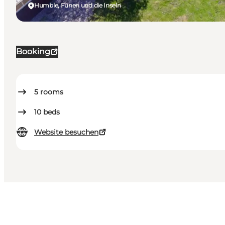
Humble, Fünen und die Inseln
Booking
5
rooms
10
beds
Website besuchen