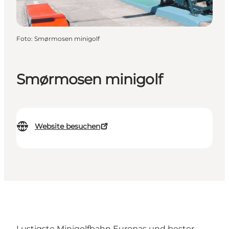
Foto
:
Smørmosen minigolf
Smørmosen minigolf
Website besuchen
Lustigste Minigolfbahn Europas und bester