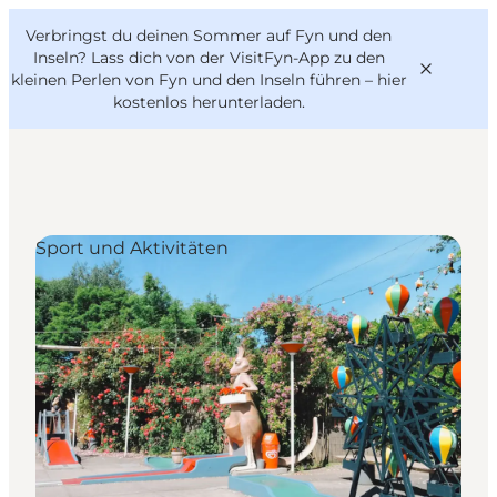
English
Danish
VisitFyn
Verbringst du deinen Sommer auf Fyn und den
VisitFyn
Deutsch
Inseln? Lass dich von der VisitFyn-App zu den
kleinen Perlen von Fyn und den Inseln führen –
hier
kostenlos herunterladen
.
Reise Ideen
Sport und Aktivitäten
Outdoor & bike
Essen & trinken
Übernachtung