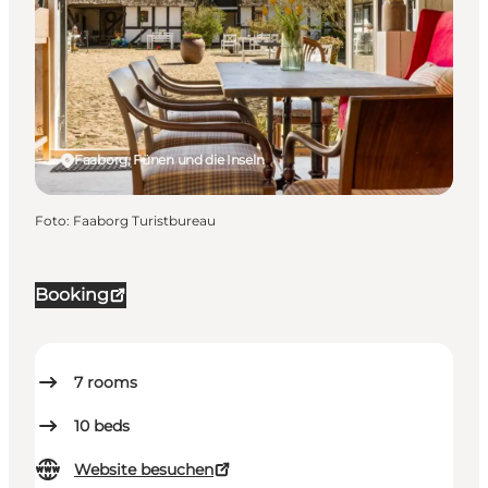
Faaborg, Fünen und die Inseln
Foto
:
Faaborg Turistbureau
Booking
7
rooms
10
beds
Website besuchen