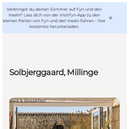
English
Danish
VisitFyn
Verbringst du deinen Sommer auf Fyn und den
VisitFyn
Deutsch
Inseln? Lass dich von der VisitFyn-App zu den
kleinen Perlen von Fyn und den Inseln führen –
hier
kostenlos herunterladen
.
Reise Ideen
Outdoor & bike
Solbjerggaard, Millinge
Essen & trinken
Übernachtung
Bed & Breakfast