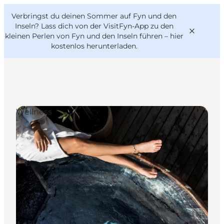
English
Danish
VisitFyn
Verbringst du deinen Sommer auf Fyn und den
VisitFyn
Deutsch
Inseln? Lass dich von der VisitFyn-App zu den
kleinen Perlen von Fyn und den Inseln führen –
hier
kostenlos herunterladen
.
Reise Ideen
Wellness
Outdoor & bike
Essen & trinken
Übernachtung