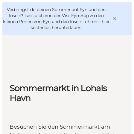
English
Danish
VisitFyn
Verbringst du deinen Sommer auf Fyn und den
VisitFyn
Deutsch
Inseln? Lass dich von der VisitFyn-App zu den
kleinen Perlen von Fyn und den Inseln führen –
hier
kostenlos herunterladen
.
Reise Ideen
Outdoor & bike
Essen & trinken
Sommermarkt in Lohals
Übernachtung
Havn
Besuchen Sie den Sommermarkt am