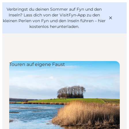
English
Danish
VisitFyn
Verbringst du deinen Sommer auf Fyn und den
VisitFyn
Deutsch
Inseln? Lass dich von der VisitFyn-App zu den
kleinen Perlen von Fyn und den Inseln führen –
hier
kostenlos herunterladen
.
Reise Ideen
Touren auf eigene Faust
Outdoor & bike
Essen & trinken
Übernachtung