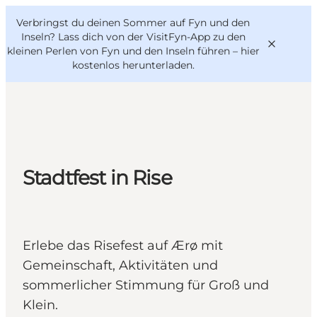
English
Danish
VisitFyn
Verbringst du deinen Sommer auf Fyn und den
VisitFyn
Deutsch
Inseln? Lass dich von der VisitFyn-App zu den
kleinen Perlen von Fyn und den Inseln führen –
hier
kostenlos herunterladen
.
Reise Ideen
Outdoor & bike
Stadtfest in Rise
Essen & trinken
Übernachtung
Erlebe das Risefest auf Ærø mit
Gemeinschaft, Aktivitäten und
sommerlicher Stimmung für Groß und
Klein.