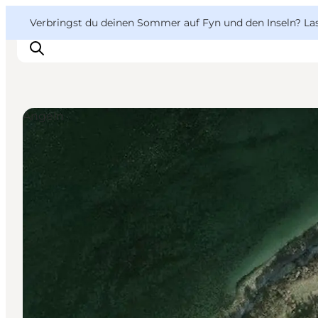
English
Danish
VisitFyn
VisitFyn
Verbringst du deinen Sommer auf Fyn und den Inseln? Lass
Deutsch
Angeln
Reise Ideen
Outdoor & bike
Essen & trinken
Übernachtung