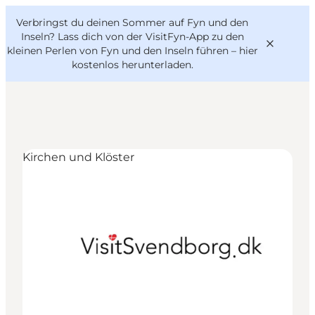
English
Danish
VisitFyn
Verbringst du deinen Sommer auf Fyn und den
VisitFyn
Deutsch
Inseln? Lass dich von der VisitFyn-App zu den
kleinen Perlen von Fyn und den Inseln führen –
hier
kostenlos herunterladen
.
Reise Ideen
Kirchen und Klöster
Outdoor & bike
Essen & trinken
Übernachtung