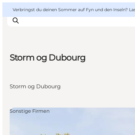
English
Danish
VisitFyn
VisitFyn
Verbringst du deinen Sommer auf Fyn und den Inseln? Lass
Deutsch
Storm og Dubourg
Reise Ideen
Outdoor & bike
Essen & trinken
Storm og Dubourg
Übernachtung
Sonstige Firmen