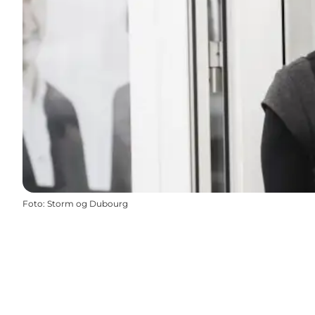
Foto
:
Storm og Dubourg