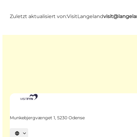
Zuletzt aktualisiert von:
VisitLangeland
visit@lange
Munkebjergvænget 1, 5230 Odense
Sprache auswählen