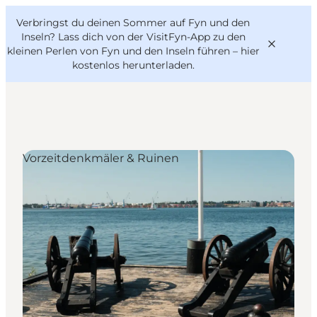
English
Danish
VisitFyn
Verbringst du deinen Sommer auf Fyn und den
VisitFyn
Deutsch
Inseln? Lass dich von der VisitFyn-App zu den
kleinen Perlen von Fyn und den Inseln führen –
hier
kostenlos herunterladen
.
Reise Ideen
Vorzeitdenkmäler & Ruinen
Outdoor & bike
Essen & trinken
Übernachtung