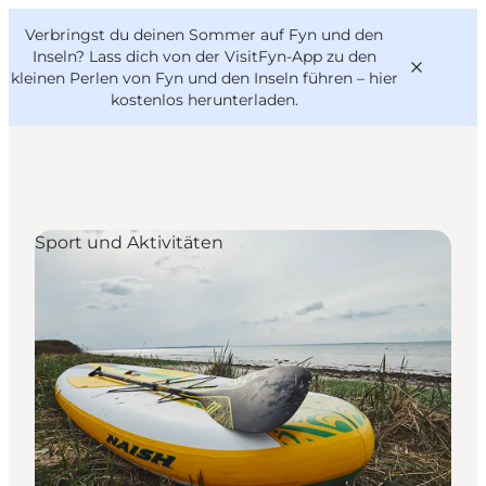
English
Danish
VisitFyn
Verbringst du deinen Sommer auf Fyn und den
VisitFyn
Deutsch
Inseln? Lass dich von der VisitFyn-App zu den
kleinen Perlen von Fyn und den Inseln führen –
hier
kostenlos herunterladen
.
Reise Ideen
Sport und Aktivitäten
Outdoor & bike
Essen & trinken
Übernachtung