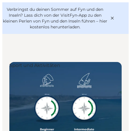
English
Danish
VisitFyn
Verbringst du deinen Sommer auf Fyn und den
VisitFyn
Deutsch
Inseln? Lass dich von der VisitFyn-App zu den
kleinen Perlen von Fyn und den Inseln führen –
hier
kostenlos herunterladen
.
Reise Ideen
Sport und Aktivitäten
Outdoor & bike
Essen & trinken
Übernachtung