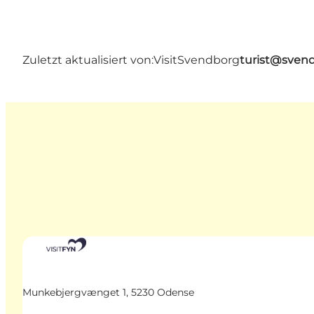
Zuletzt aktualisiert von:
VisitSvendborg
turist@sven
Munkebjergvænget 1, 5230 Odense