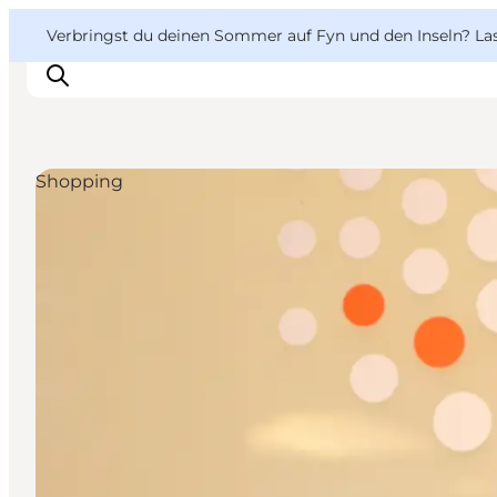
English
Danish
VisitFyn
VisitFyn
Verbringst du deinen Sommer auf Fyn und den Inseln? Lass
Deutsch
Shopping
Reise Ideen
Outdoor & bike
Essen & trinken
Übernachtung