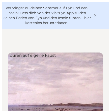
English
Danish
VisitFyn
Verbringst du deinen Sommer auf Fyn und den
VisitFyn
Deutsch
Inseln? Lass dich von der VisitFyn-App zu den
kleinen Perlen von Fyn und den Inseln führen –
hier
kostenlos herunterladen
.
Reise Ideen
Touren auf eigene Faust
Outdoor & bike
Essen & trinken
Übernachtung