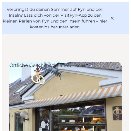
English
Danish
VisitFyn
Verbringst du deinen Sommer auf Fyn und den
VisitFyn
Deutsch
Inseln? Lass dich von der VisitFyn-App zu den
kleinen Perlen von Fyn und den Inseln führen –
hier
kostenlos herunterladen
.
Reise Ideen
Örtliche Geschmackserlebnisse
Outdoor & bike
Essen & trinken
Übernachtung