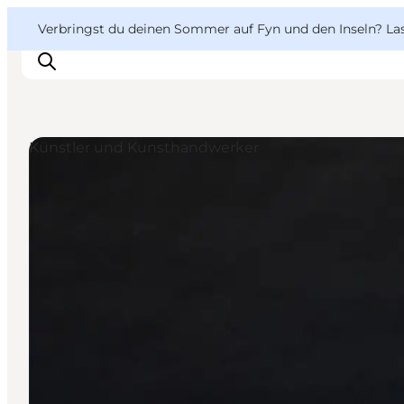
English
Danish
VisitFyn
VisitFyn
Verbringst du deinen Sommer auf Fyn und den Inseln? Lass
Deutsch
Künstler und Kunsthandwerker
Reise Ideen
Outdoor & bike
Essen & trinken
Übernachtung