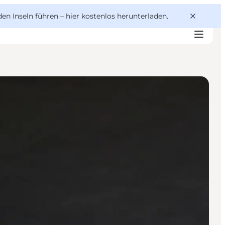
den Inseln führen –
hier kostenlos herunterladen
.