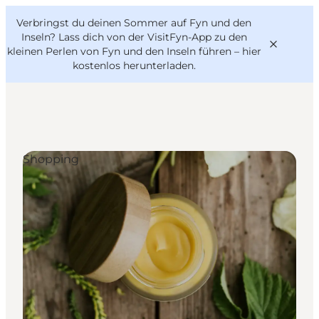
English
Danish
VisitFyn
Verbringst du deinen Sommer auf Fyn und den
VisitFyn
Deutsch
Inseln? Lass dich von der VisitFyn-App zu den
kleinen Perlen von Fyn und den Inseln führen –
hier
kostenlos herunterladen
.
Reise Ideen
Shopping
Outdoor & bike
Essen & trinken
Übernachtung