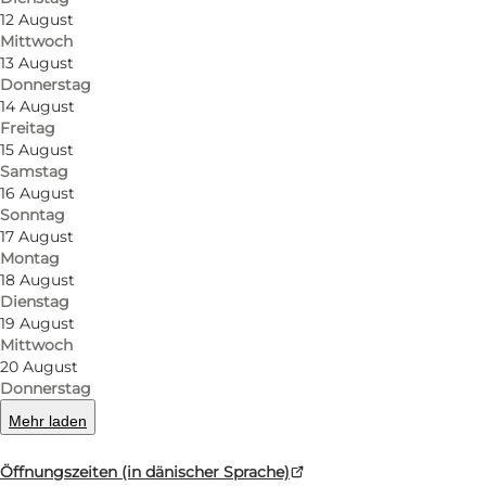
12 August
Mittwoch
13 August
Donnerstag
14 August
Freitag
15 August
Samstag
16 August
Sonntag
Foto
:
Rebecca Zetterlund
Foto
:
17 August
©
Visi
Montag
18 August
Dienstag
Zurück
Weiter
19 August
Mittwoch
20 August
Donnerstag
Mehr laden
Entdecke Odense aus einer neuen Perspektive
Öffnungszeiten (in dänischer Sprache)
Eine Fahrt mit dem Tretboot bei Odense Aafart