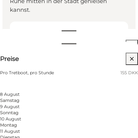
Ruhe mitten in der Stadt genießen
kannst.
Öffnungszeiten anzeigen
Öffnungszeiten
155 DKK
Preise
Website besuchen
Nach Monat filtern
6 August
Mein Partner, Freunde, Kinder
Pro Tretboot, pro Stunde
155 DKK
Donnerstag
7 August
Freitag
8 August
Samstag
9 August
Sonntag
10 August
Montag
11 August
Dienstag