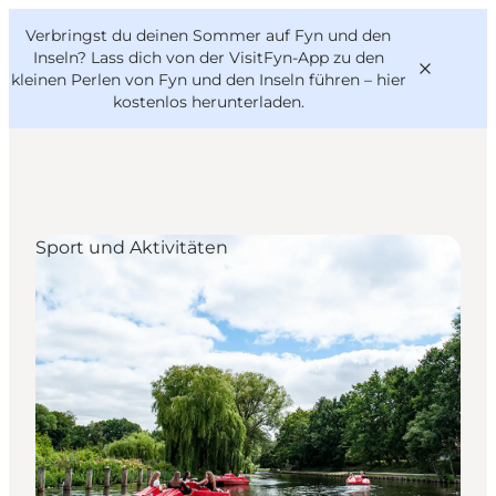
English
Danish
VisitFyn
Verbringst du deinen Sommer auf Fyn und den
VisitFyn
Deutsch
Inseln? Lass dich von der VisitFyn-App zu den
kleinen Perlen von Fyn und den Inseln führen –
hier
kostenlos herunterladen
.
Reise Ideen
Sport und Aktivitäten
Outdoor & bike
Essen & trinken
Übernachtung