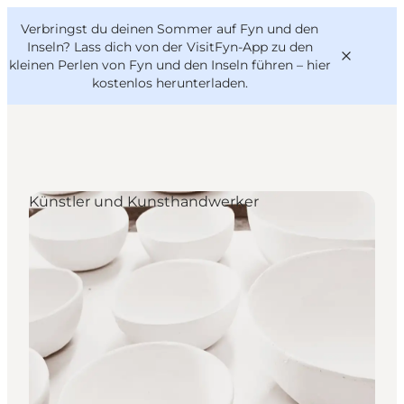
English
Danish
VisitFyn
Verbringst du deinen Sommer auf Fyn und den
VisitFyn
Deutsch
Inseln? Lass dich von der VisitFyn-App zu den
kleinen Perlen von Fyn und den Inseln führen –
hier
kostenlos herunterladen
.
Reise Ideen
Künstler und Kunsthandwerker
Outdoor & bike
Essen & trinken
Übernachtung