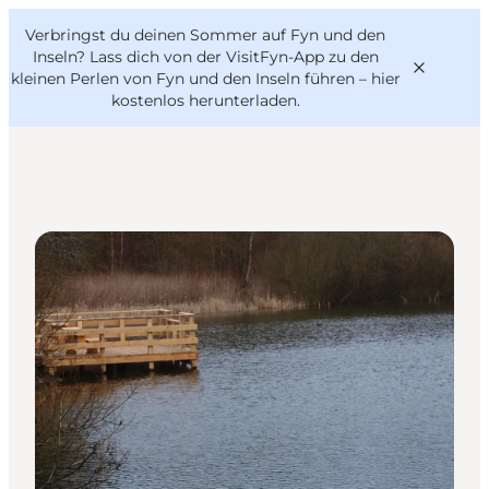
English
Danish
VisitFyn
Verbringst du deinen Sommer auf Fyn und den
VisitFyn
Deutsch
Inseln? Lass dich von der VisitFyn-App zu den
kleinen Perlen von Fyn und den Inseln führen –
hier
kostenlos herunterladen
.
Reise Ideen
Angeln
Outdoor & bike
Essen & trinken
Übernachtung