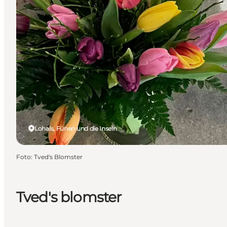
Lohals, Fünen und die Inseln
Foto
:
Tved's Blomster
Tved's blomster