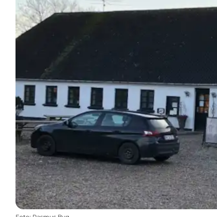
Foto
:
Rasmus Byg