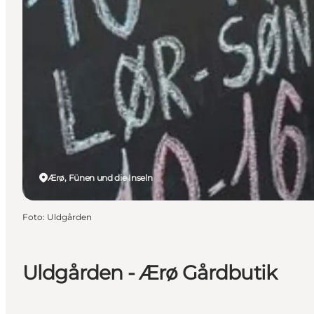
Ærø, Fünen und die Inseln
Foto
:
Uldgården
Uldgården - Ærø Gårdbutik