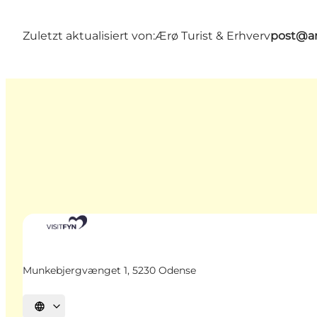
Zuletzt aktualisiert von:
Ærø Turist & Erhverv
post@ar
Munkebjergvænget 1, 5230 Odense
Sprache auswählen