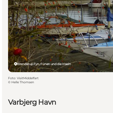
Brenderup Fyn, Fünen und die Inseln
Foto
:
VisitMiddelfart
©
Helle Thomsen
Varbjerg Havn