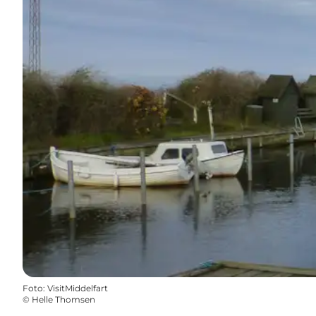
Foto
:
VisitMiddelfart
©
Helle Thomsen