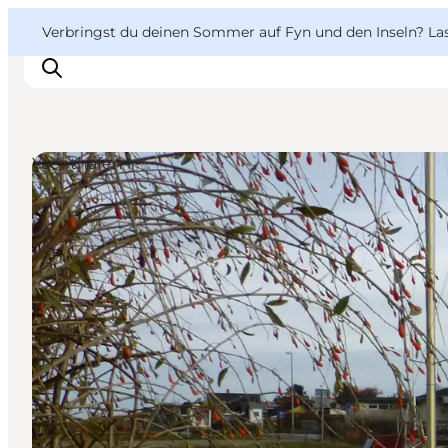
English
Danish
VisitFyn
VisitFyn
Verbringst du deinen Sommer auf Fyn und den Inseln? Lass
Deutsch
Yachthafen
Reise Ideen
Outdoor & bike
Essen & trinken
Übernachtung