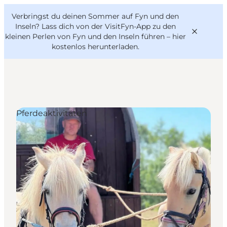
English
Danish
VisitFyn
Verbringst du deinen Sommer auf Fyn und den
VisitFyn
Deutsch
Inseln? Lass dich von der VisitFyn-App zu den
kleinen Perlen von Fyn und den Inseln führen –
hier
kostenlos herunterladen
.
Reise Ideen
Pferdeaktivitäten
Outdoor & bike
Essen & trinken
Übernachtung