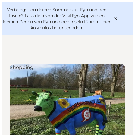
English
Danish
VisitFyn
Verbringst du deinen Sommer auf Fyn und den
VisitFyn
Deutsch
Inseln? Lass dich von der VisitFyn-App zu den
kleinen Perlen von Fyn und den Inseln führen –
hier
kostenlos herunterladen
.
Reise Ideen
Shopping
Outdoor & bike
Essen & trinken
Übernachtung