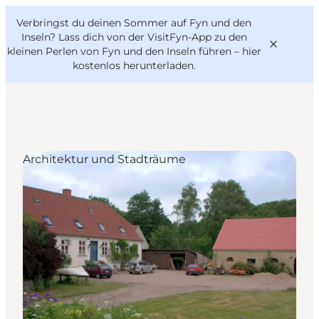
English
Danish
VisitFyn
Verbringst du deinen Sommer auf Fyn und den
VisitFyn
Deutsch
Inseln? Lass dich von der VisitFyn-App zu den
kleinen Perlen von Fyn und den Inseln führen –
hier
kostenlos herunterladen
.
Reise Ideen
Architektur und Stadträume
Outdoor & bike
Essen & trinken
Übernachtung