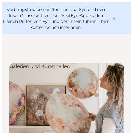
English
Danish
VisitFyn
Verbringst du deinen Sommer auf Fyn und den
VisitFyn
Deutsch
Inseln? Lass dich von der VisitFyn-App zu den
kleinen Perlen von Fyn und den Inseln führen –
hier
kostenlos herunterladen
.
Reise Ideen
Galerien und Kunsthallen
Outdoor & bike
Essen & trinken
Übernachtung