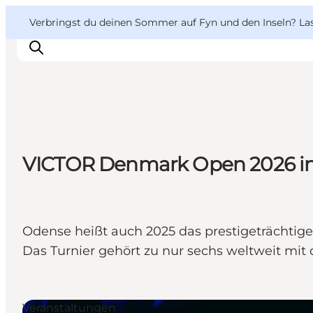
English
Danish
VisitFyn
VisitFyn
Verbringst du deinen Sommer auf Fyn und den Inseln? Lass
Deutsch
Reise Ideen
VICTOR Denmark Open 2026 i
Outdoor & bike
Essen & trinken
Übernachtung
Odense heißt auch 2025 das prestigeträchtig
Das Turnier gehört zu nur sechs weltweit mi
Veranstaltungen