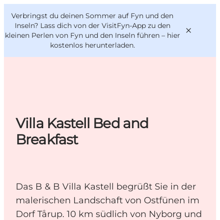
English
Danish
VisitFyn
Verbringst du deinen Sommer auf Fyn und den
VisitFyn
Deutsch
Inseln? Lass dich von der VisitFyn-App zu den
kleinen Perlen von Fyn und den Inseln führen –
hier
kostenlos herunterladen
.
Reise Ideen
Outdoor & bike
Villa Kastell Bed and
Essen & trinken
Breakfast
Übernachtung
Das B & B Villa Kastell begrüßt Sie in der
malerischen Landschaft von Ostfünen im
Dorf Tårup. 10 km südlich von Nyborg und