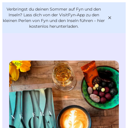
English
Danish
VisitFyn
Verbringst du deinen Sommer auf Fyn und den
VisitFyn
Deutsch
Inseln? Lass dich von der VisitFyn-App zu den
kleinen Perlen von Fyn und den Inseln führen –
hier
kostenlos herunterladen
.
Reise Ideen
Cafés
Outdoor & bike
Essen & trinken
Übernachtung