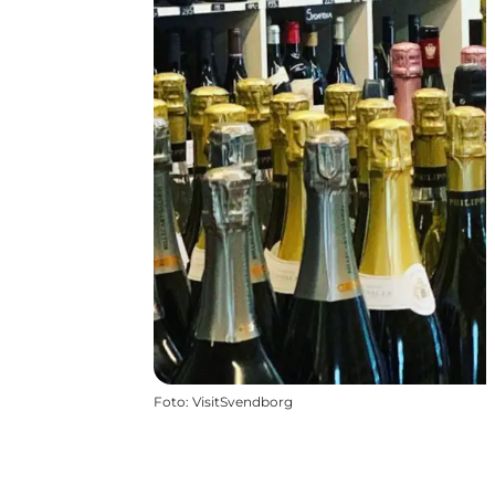
Foto
:
VisitSvendborg