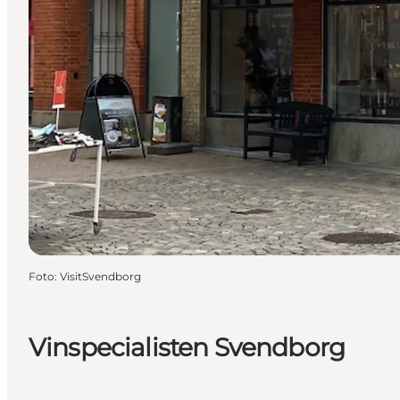
Foto
:
VisitSvendborg
Vinspecialisten Svendborg