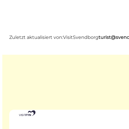
Zuletzt aktualisiert von:
VisitSvendborg
turist@sven