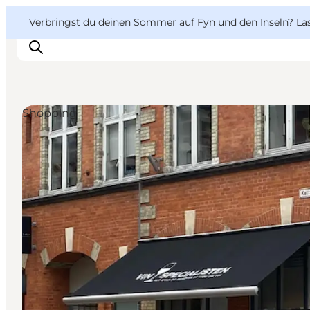
English
Danish
VisitFyn
VisitFyn
Verbringst du deinen Sommer auf Fyn und den Inseln? Lass
Deutsch
Shopping
Reise Ideen
Outdoor & bike
Essen & trinken
Übernachtung