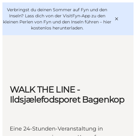
English
Danish
VisitFyn
Verbringst du deinen Sommer auf Fyn und den
VisitFyn
Deutsch
Inseln? Lass dich von der VisitFyn-App zu den
kleinen Perlen von Fyn und den Inseln führen –
hier
kostenlos herunterladen
.
Reise Ideen
Outdoor & bike
Essen & trinken
WALK THE LINE -
Übernachtung
Ildsjælefodsporet Bagenkop
Eine 24-Stunden-Veranstaltung in