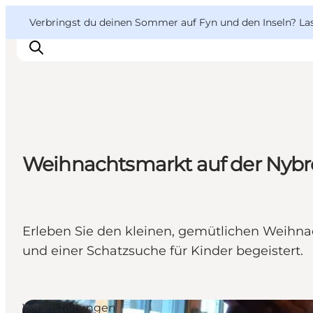
English
Danish
VisitFyn
VisitFyn
Verbringst du deinen Sommer auf Fyn und den Inseln? Lass
Deutsch
Reise Ideen
Weihnachtsmarkt auf der Nybr
Outdoor & bike
Essen & trinken
Übernachtung
Erleben Sie den kleinen, gemütlichen Weihna
und einer Schatzsuche für Kinder begeistert.
Veranstaltungen