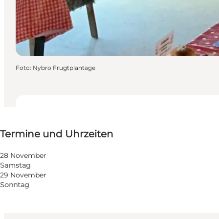
Foto
:
Nybro Frugtplantage
Termine und Uhrzeiten
Termine und Uhrzeiten
Kostenlos
Website besuchen
28 November
Samstag
Kinder, Freunde, Mein Partner, Mir selbst
29 November
Sonntag