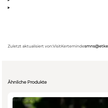
Zuletzt aktualisiert von:
VisitKerteminde
smns@etke
Ähnliche Produkte
Restaurants