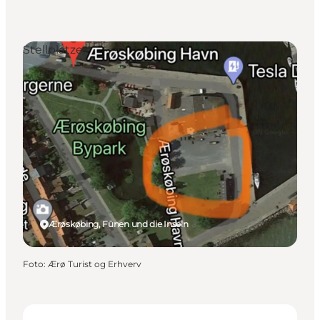
Stellplätze
Ærøskøbing, Fünen und die Inseln
Foto
:
Ærø Turist og Erhverv