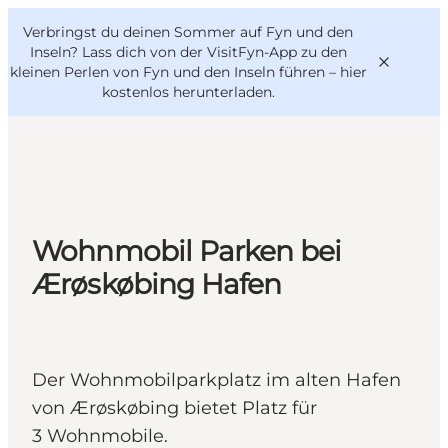
English
Danish
VisitFyn
Verbringst du deinen Sommer auf Fyn und den
VisitFyn
Deutsch
Inseln? Lass dich von der VisitFyn-App zu den
kleinen Perlen von Fyn und den Inseln führen –
hier
kostenlos herunterladen
.
Reise Ideen
Outdoor & bike
Wohnmobil Parken bei
Essen & trinken
Ærøskøbing Hafen
Übernachtung
Der Wohnmobilparkplatz im alten Hafen
von Ærøskøbing bietet Platz für
3 Wohnmobile.