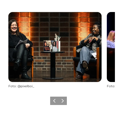
Foto
:
@pixelboi_
Foto
:
Zurück
Weiter