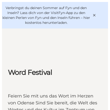
English
Danish
VisitFyn
Verbringst du deinen Sommer auf Fyn und den
VisitFyn
Deutsch
Inseln? Lass dich von der VisitFyn-App zu den
kleinen Perlen von Fyn und den Inseln führen –
hier
kostenlos herunterladen
.
Reise Ideen
Outdoor & bike
Essen & trinken
Word Festival
Übernachtung
Feiern Sie mit uns das Wort im Herzen
von Odense Sind Sie bereit, die Welt des
Wortes und der Kultur im Zentrum von